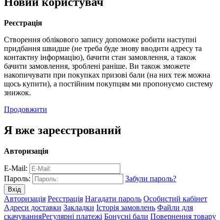
Новий користувач
Реєстрація
Створення облікового запису допоможе робити наступні
придбання швидше (не треба буде знову вводити адресу та
контактну інформацію), бачити стан замовлення, а також
бачити замовлення, зроблені раніше. Ви також зможете
накопичувати при покупках призові бали (на них теж можна
щось купити), а постійним покупцям ми пропонуємо систему
знижок.
Продовжити
Я вже зареєстрований
Авторизація
E-Mail:
Пароль:
Забули пароль?
Авторизація
Реєстрація
Нагадати пароль
Особистий кабінет
Адреси доставки
Закладки
Історія замовлень
Файли для
скачування
Регулярні платежі
Бонусні бали
Повернення товару