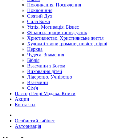
Покликання. Посвячення
Поклоніння
Святий Дух
Сила Божа
Успіх. Мотивація. Бізнес
Фінанси, процвітання, успіх
Християнство. Християнське життя
Художні твори, романи, повісті, вірші
Церква
Чудеса. Знамення
Біблія
Взаємини з Богом
Виховання дітей
Лідерство. Учнівство
Взаємини
Сім'я
Пастор Генрі Мадава. Книги
Акции
Контакты
Особистий кабінет
Авторизація