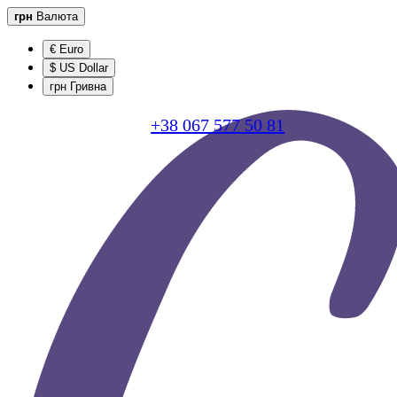
грн
Валюта
€ Euro
$ US Dollar
грн Гривна
+38 067 577 50 81