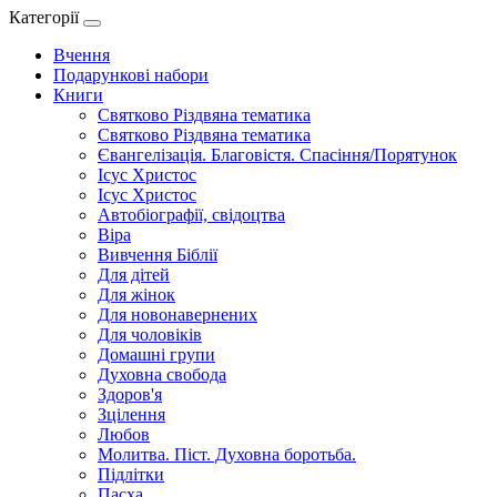
Категорії
Вчення
Подарункові набори
Книги
Святково Різдвяна тематика
Святково Різдвяна тематика
Євангелізація. Благовістя. Спасіння/Порятунок
Ісус Христос
Ісус Христос
Автобіографії, свідоцтва
Віра
Вивчення Біблії
Для дітей
Для жінок
Для новонавернених
Для чоловіків
Домашні групи
Духовна свобода
Здоров'я
Зцілення
Любов
Молитва. Піст. Духовна боротьба.
Підлітки
Пасха