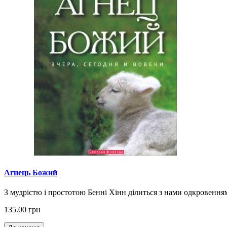
Агнець Божий
З мудрістю і простотою Бенні Хінн ділиться з нами одкровенням
135.00 грн