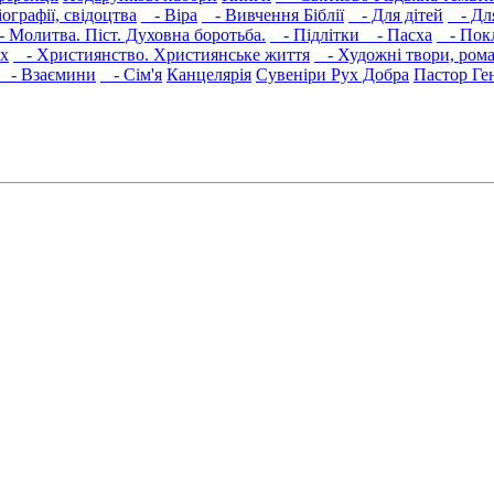
графії, свідоцтва
- Віра
- Вивчення Біблії
- Для дітей
- Дл
 Молитва. Піст. Духовна боротьба.
- Підлітки
- Пасха
- Покл
іх
- Християнство. Християнське життя
- Художні твори, роман
- Взаємини
- Сім'я
Канцелярія
Сувеніри
Рух Добра
Пастор Ге