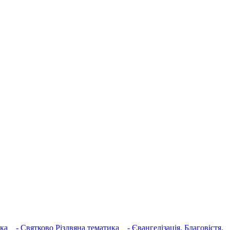
ка
- Святково Різдвяна тематика
- Євангелізація. Благовістя.