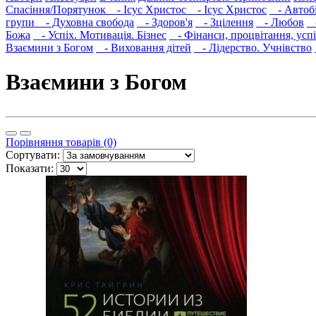
Спасіння/Порятунок
- Ісус Христос
- Ісус Христос
- Автобіо
групи
- Духовна свобода
- Здоров'я
- Зцілення
- Любов
-
Божа
- Успіх. Мотивація. Бізнес
- Фінанси, процвітання, усп
Взаємини з Богом
- Виховання дітей
- Лідерство. Учнівство
Взаємини з Богом
Порівняння товарів (0)
Сортувати:
Показати: