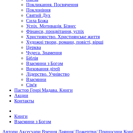
Покликання. Посвячення
Поклоніння
Святий Дух
Сила Божа
Успіх. Мотивація. Бізнес
Фінанси, процвітання, успіх
Християнство. Християнське життя
Художні твори, романи, повісті, вірші
Церква
Чудеса. Знамення
Біблія
Взаємини з Богом
Виховання дітей
Лідерство. Учнівство
Взаємини
Сім'я
Пастор Генрі Мадава. Книги
Акции
Контакты
Книги
Взаємини з Богом
Автори
Аксесуари
Вчення
Даяння/ Пожертви/ Приносини
Конф