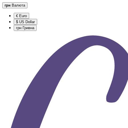
грн
Валюта
€ Euro
$ US Dollar
грн Гривна