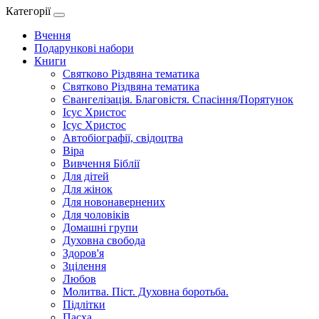
Категорії
Вчення
Подарункові набори
Книги
Святково Різдвяна тематика
Святково Різдвяна тематика
Євангелізація. Благовістя. Спасіння/Порятунок
Ісус Христос
Ісус Христос
Автобіографії, свідоцтва
Віра
Вивчення Біблії
Для дітей
Для жінок
Для новонавернених
Для чоловіків
Домашні групи
Духовна свобода
Здоров'я
Зцілення
Любов
Молитва. Піст. Духовна боротьба.
Підлітки
Пасха