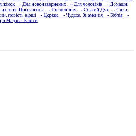
я жінок
- Для новонавернених
- Для чоловіків
- Домашні
икання. Посвячення
- Поклоніння
- Святий Дух
- Сила
и, повісті, вірші
- Церква
- Чудеса. Знамення
- Біблія
-
нрі Мадава. Книги