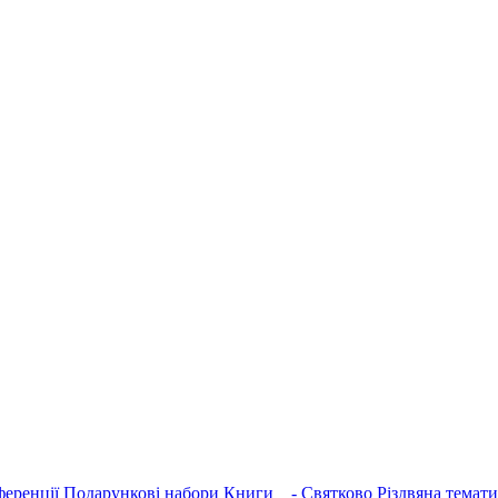
еренції
Подарункові набори
Книги
- Святково Різдвяна темати