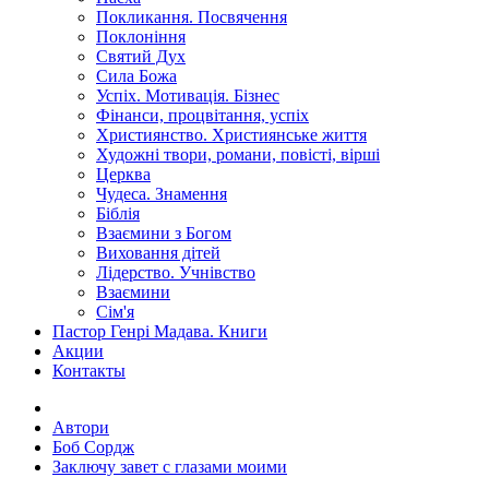
Покликання. Посвячення
Поклоніння
Святий Дух
Сила Божа
Успіх. Мотивація. Бізнес
Фінанси, процвітання, успіх
Християнство. Християнське життя
Художні твори, романи, повісті, вірші
Церква
Чудеса. Знамення
Біблія
Взаємини з Богом
Виховання дітей
Лідерство. Учнівство
Взаємини
Сім'я
Пастор Генрі Мадава. Книги
Акции
Контакты
Автори
Боб Сордж
Заключу завет с глазами моими