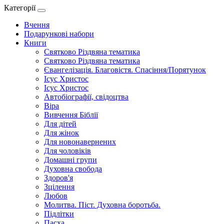
Категорії
Вчення
Подарункові набори
Книги
Святково Різдвяна тематика
Святково Різдвяна тематика
Євангелізація. Благовістя. Спасіння/Порятунок
Ісус Христос
Ісус Христос
Автобіографії, свідоцтва
Віра
Вивчення Біблії
Для дітей
Для жінок
Для новонавернених
Для чоловіків
Домашні групи
Духовна свобода
Здоров'я
Зцілення
Любов
Молитва. Піст. Духовна боротьба.
Підлітки
Пасха