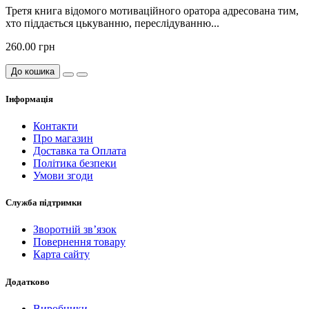
Третя книга відомого мотиваційного оратора адресована тим,
хто піддається цькуванню, переслідуванню...
260.00 грн
До кошика
Інформація
Контакти
Про магазин
Доставка та Оплата
Політика безпеки
Умови згоди
Служба підтримки
Зворотній зв’язок
Повернення товару
Карта сайту
Додатково
Виробники