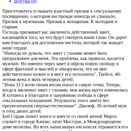
Відгуки (0)
Приготовьтесь услышать властный призыв к сексуальному
посвящению, о котором вы прежде никогда не слышали.
Призыв к мужчинам. Призыв к женщинам. К молодым и
старым.
Господь призывает вас заключить действенный завет,
касающийся того, на что будут смотреть ваши глаза. Он дарит
вам благодать для достижения чистоты, которой так жаждет
ваше сердце.
"Никогда не думала, что завет с глазами может быть
предназначен для меня. Эта проблема, как правило, касается
мужчин. Но именно через завет я обрела новую свободу в
сфере фантазий и мыслей и обнаружила, что он мне
действительно нужен и я могу его исполнить". Трейси, 40-
летняя жена и мать четверых детей.
"Иова 31:1 всем своим весом попал в самую точку. Теперь,
когда я заключил завет с глазами, моя жизнь круто изменилась.
Я купаюсь в благодати и одерживаю победы в сфере
сексуальных искушений. Результаты этого завета без
преувеличения сверхъестественные". Джозеф, 30-летний муж
и отец двоих детей.
Боб Сордж пишет книги и вместе со своей женой Марси
служит в городе Канзас, штат Миссури, в Международном
доме молитвы. Во всех написанных им книгах отражается его