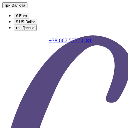
грн
Валюта
€ Euro
$ US Dollar
грн Гривна
+38 067 577 50 81