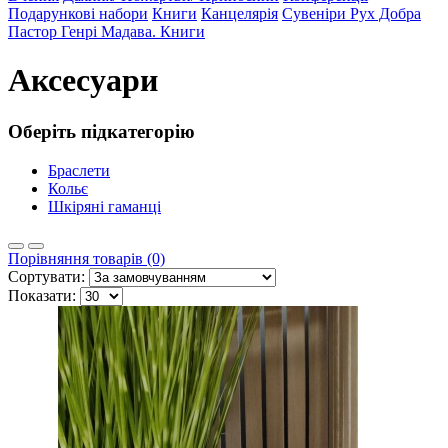
Подарункові набори
Книги
Канцелярія
Сувеніри
Рух Добра
Пастор Генрі Мадава. Книги
Аксесуари
Оберіть підкатегорію
Браслети
Кольє
Шкіряні гаманці
Порівняння товарів (0)
Сортувати:
Показати: