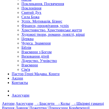
Покликання. Посвячення
Поклоніння
Святий Дух
Сила Божа
Успіх. Мотивація. Бізнес
Фінанси, процвітання, успіх
Християнство. Християнське життя
Художні твори, романи, повісті, вірші
Церква
Чудеса. Знамення
Біблія
Взаємини з Богом
Виховання дітей
Лідерство. Учнівство
Взаємини
Сім'я
Пастор Генрі Мадава. Книги
Акции
Контакты
Аксесуари
Автори
Аксесуари
- Браслети
- Кольє
- Шкіряні гаманці
Вчення
Даяння/ Пожертви/ Приносини
Конференції