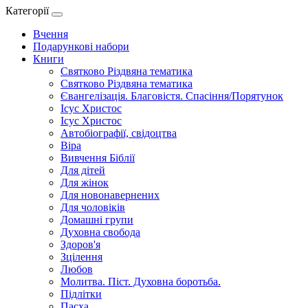
Категорії
Вчення
Подарункові набори
Книги
Святково Різдвяна тематика
Святково Різдвяна тематика
Євангелізація. Благовістя. Спасіння/Порятунок
Ісус Христос
Ісус Христос
Автобіографії, свідоцтва
Віра
Вивчення Біблії
Для дітей
Для жінок
Для новонавернених
Для чоловіків
Домашні групи
Духовна свобода
Здоров'я
Зцілення
Любов
Молитва. Піст. Духовна боротьба.
Підлітки
Пасха