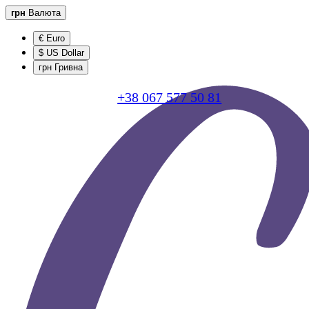
грн
Валюта
€ Euro
$ US Dollar
грн Гривна
+38 067 577 50 81