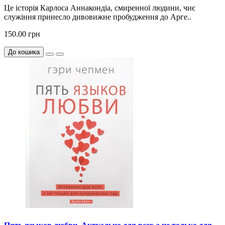
Це історія Карлоса Аннакондіа, смиренної людини, чиє
служіння принесло дивовижне пробудження до Арге..
150.00 грн
До кошика