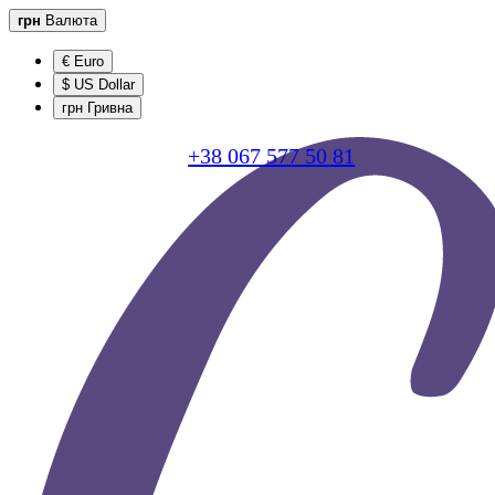
грн
Валюта
€ Euro
$ US Dollar
грн Гривна
+38 067 577 50 81