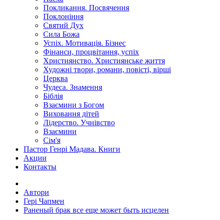
Покликання. Посвячення
Поклоніння
Святий Дух
Сила Божа
Успіх. Мотивація. Бізнес
Фінанси, процвітання, успіх
Християнство. Християнське життя
Художні твори, романи, повісті, вірші
Церква
Чудеса. Знамення
Біблія
Взаємини з Богом
Виховання дітей
Лідерство. Учнівство
Взаємини
Сім'я
Пастор Генрі Мадава. Книги
Акции
Контакты
Автори
Гері Чапмен
Раненый брак все еще может быть исцелен