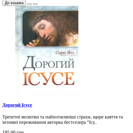
До кошика
Дорогий Ісусе
Трепетні молитви та найпотаємніші страхи, щире каяття та
інтимні переживання авторка бестселера “Ісу..
195.00 грн