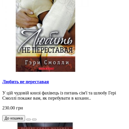
Любить не переставая
У цій чудовій книзі фахівець із питань сім'ї та шлюбу Гері
Смоллі покаже вам, як перебувати в коханн..
230.00 грн
До кошика