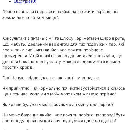
Відгуки (0)
"Якщо навіть ви і вирішили якийсь час пожити порізно, це
зовсім не є початком кінця".
Консультант з питань сім'ї та шлюбу Гері Чепмен щиро вірить,
що, мабуть, ідеальним варіантом для тих подружніх пар, які
все ж таки вирішили якийсь час пожити порізно, є
примирення. У цій книзі він ясно дає читачеві зрозуміти, що
досягти бажаного результату можна за допомогою кількох
простих кроків.
Гері Чепмен відповідає на такі часті питання, як:
Чи прийнятно і чи нормально починати зустрічатися з кимось
ще в той час, коли ми з моїм чоловіком живемо порізно?
Як краще будувати мої стосунки з дітьми у цей період?
Чи може бажання якийсь час пожити порізно насправді бути
свого роду проявом кохання подружжя одне до одного?