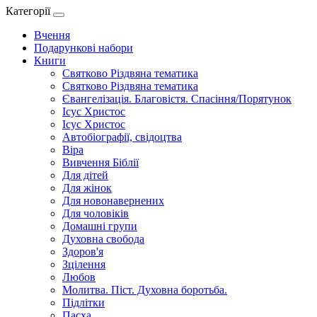
Категорії
Вчення
Подарункові набори
Книги
Святково Різдвяна тематика
Святково Різдвяна тематика
Євангелізація. Благовістя. Спасіння/Порятунок
Ісус Христос
Ісус Христос
Автобіографії, свідоцтва
Віра
Вивчення Біблії
Для дітей
Для жінок
Для новонавернених
Для чоловіків
Домашні групи
Духовна свобода
Здоров'я
Зцілення
Любов
Молитва. Піст. Духовна боротьба.
Підлітки
Пасха