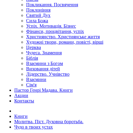
Покликання. Посвячення
Поклоніння
Святий Дух
Сила Божа
Успіх. Мотивація. Бізнес
Фінанси, процвітання, успіх
Християнство. Християнське життя
Художні твори, романи, повісті, вірші
Церква
Чудеса. Знамення
Біблія
Взаємини з Богом
Виховання дітей
Лідерство. Учнівство
Взаємини
Сім'я
Пастор Генрі Мадава. Книги
Акции
Контакты
Книги
Молитва. Піст. Духовна боротьба.
Чудо в твоих устах