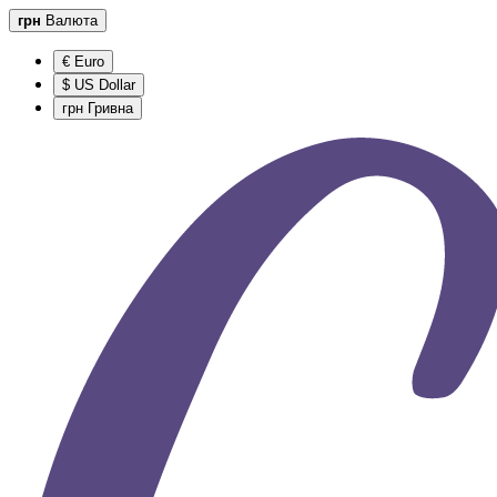
грн
Валюта
€ Euro
$ US Dollar
грн Гривна