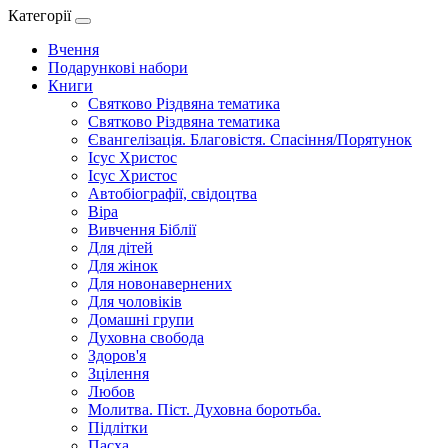
Категорії
Вчення
Подарункові набори
Книги
Святково Різдвяна тематика
Святково Різдвяна тематика
Євангелізація. Благовістя. Спасіння/Порятунок
Ісус Христос
Ісус Христос
Автобіографії, свідоцтва
Віра
Вивчення Біблії
Для дітей
Для жінок
Для новонавернених
Для чоловіків
Домашні групи
Духовна свобода
Здоров'я
Зцілення
Любов
Молитва. Піст. Духовна боротьба.
Підлітки
Пасха